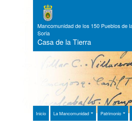
Pasar
al
contenido
principal
Mancomunidad de los 150 Pueblos de la
Soria
Casa de la Tierra
Inicio
La Mancomunidad
Patrimonio