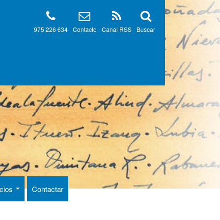
975 226 634
Contacto
Canal RSS
Buscar
ncios
Contactar