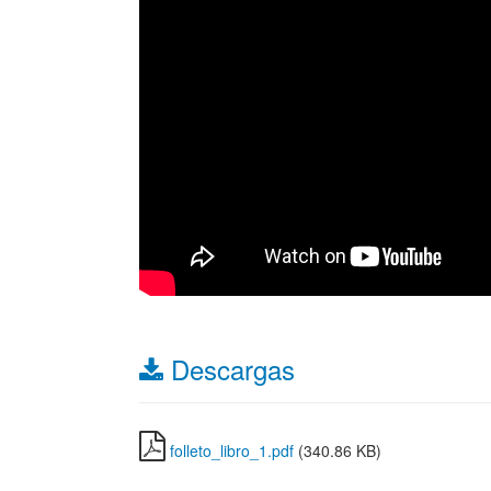
Descargas
folleto_libro_1.pdf
(340.86 KB)