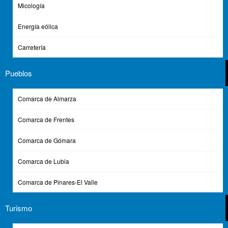
Memoria Proyecto Universo Tierra
(933.72 KB)
Micología
Energía eólica
Comparte esta Página
Carretería
Facebook
Twitter
Pueblos
Comarca de Almarza
Comarca de Frentes
Mancomunidad de los 150 Pueblos de la Tierra de
Soria
Comarca de Gómara
Casa de la Tierra
Comarca de Lubia
C/ San Juan de Rabanera 1
42003 - Soria (Soria)
Comarca de Pinares-El Valle
975 226 634
975 214 068
Turismo
administracion@casadelatierra.com