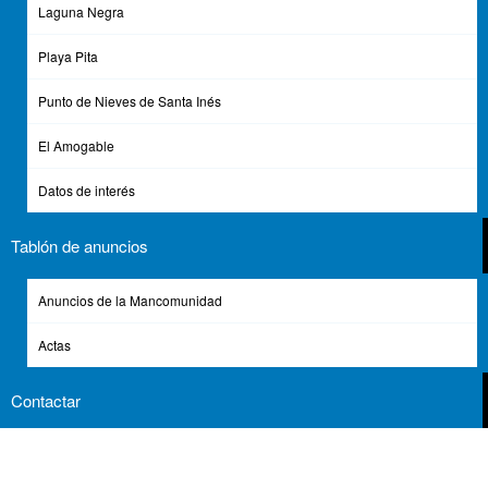
Laguna Negra
Enlaces de Interés
Playa Pita
Diputación Provincial de Soria
Boletín Oficial de la Provincia de Soria
Punto de Nieves de Santa Inés
El Amogable
Contacto
Aviso Legal
Datos de interés
Protección de Datos
Política de Privacidad
Tablón de anuncios
Política de Cookies
Anuncios de la Mancomunidad
© 2026 Mancomunidad de los 150 Pueblos de la Tierra de Soria
Actas
Contactar