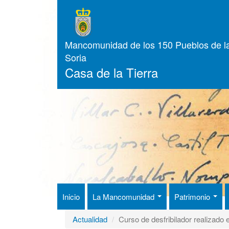
Pasar
al
contenido
principal
Mancomunidad de los 150 Pueblos de la
Soria
Casa de la Tierra
Inicio
La Mancomunidad
Patrimonio
Actualidad
Curso de desfribilador realizado