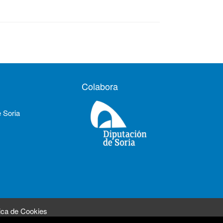
Colabora
e Soria
tica de Cookies