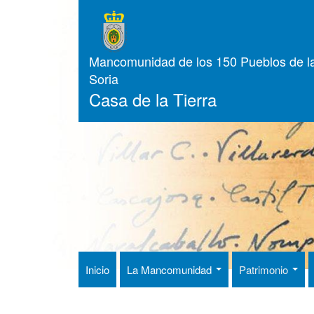
Pasar
al
contenido
principal
Mancomunidad de los 150 Pueblos de la
Soria
Casa de la Tierra
Inicio
La Mancomunidad
Patrimonio