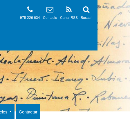
975 226 634
Contacto
Canal RSS
Buscar
ncios
Contactar