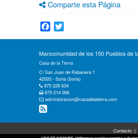
Comparte esta Página
Facebook
Twitter
Mancomunidad de los 150 Pueblos de la
Casa de la Tierra
C/ San Juan de Rabanera 1
42003 - Soria (Soria)
975 226 634
975 214 068
administracion@casadelatierra.com
Contacto