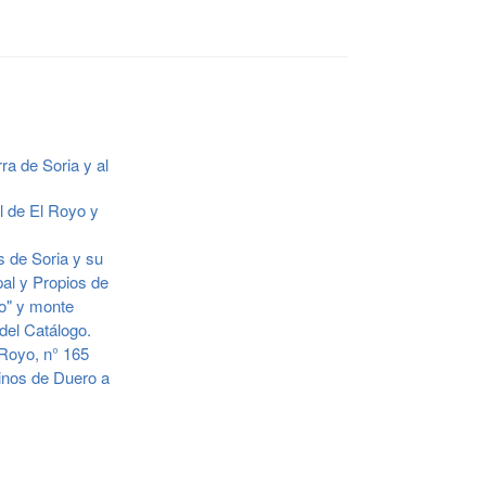
a de Soria y al
l de El Royo y
 de Soria y su
al y Propios de
jo" y monte
del Catálogo.
Royo, n° 165
linos de Duero a