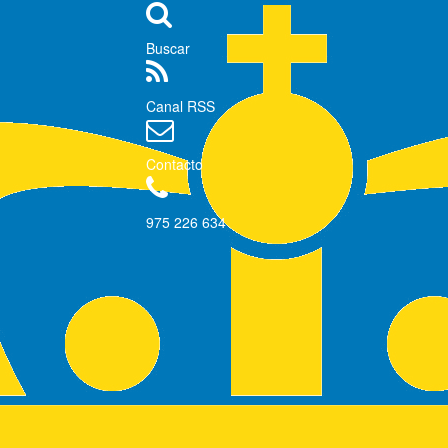
Buscar
Canal RSS
Contacto
975 226 634