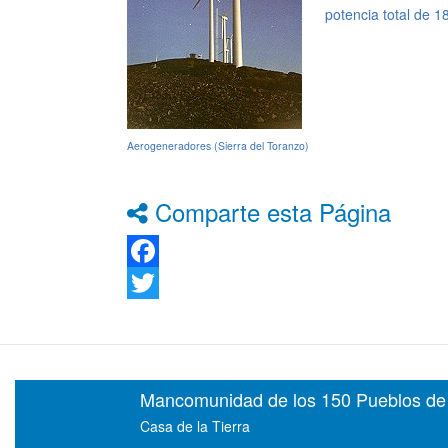
potencia total de 1
Aerogeneradores (Sierra del Toranzo)
Comparte esta Página
Facebook
Twitter
Mancomunidad de los 150 Pueblos de l
Casa de la Tierra