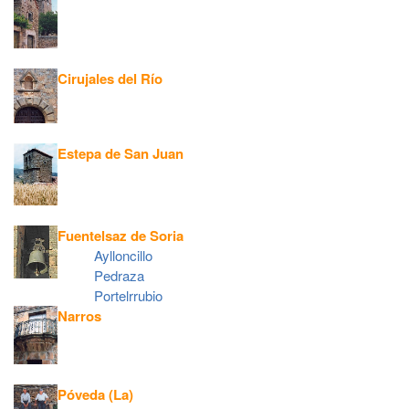
Cirujales del Río
Estepa de San Juan
Fuentelsaz de Soria
Aylloncillo
Pedraza
Portelrrubio
Narros
Póveda (La)