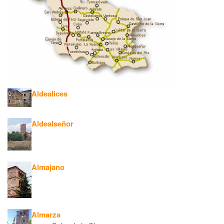
Aldealices
Aldealseñor
Almajano
Almarza