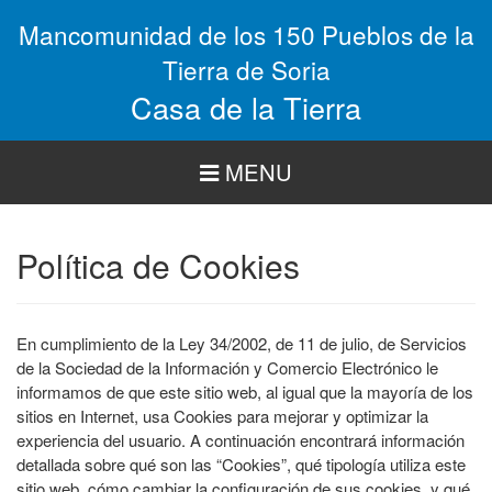
Pasar
Mancomunidad de los 150 Pueblos de la
al
contenido
Tierra de Soria
principal
Casa de la Tierra
MENU
Política de Cookies
En cumplimiento de la Ley 34/2002, de 11 de julio, de Servicios
de la Sociedad de la Información y Comercio Electrónico le
informamos de que este sitio web, al igual que la mayoría de los
sitios en Internet, usa Cookies para mejorar y optimizar la
experiencia del usuario. A continuación encontrará información
detallada sobre qué son las “Cookies”, qué tipología utiliza este
sitio web, cómo cambiar la configuración de sus cookies, y qué