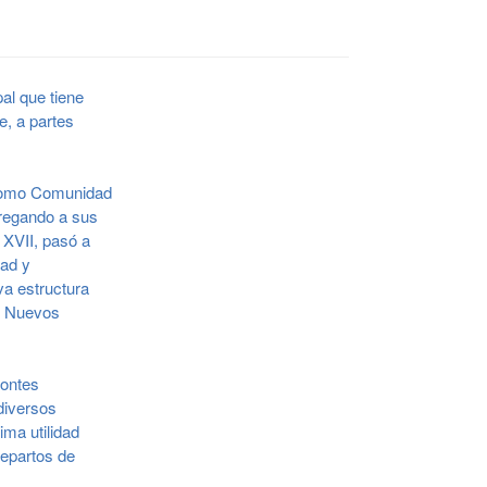
al que tiene
e, a partes
I como Comunidad
ntregando a sus
 XVII, pasó a
dad y
va estructura
s Nuevos
montes
diversos
ma utilidad
repartos de