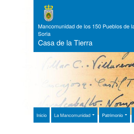
Pasar
al
contenido
principal
Mancomunidad de los 150 Pueblos de la
Soria
Casa de la Tierra
Inicio
La Mancomunidad
Patrimonio