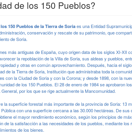
ad de los 150 Pueblos?
os 150 Pueblos de la Tierra de Soria
es una Entidad Supramunicip
 administración, conservación y rescate de su patrimonio, que compart
iento de Soria.
iones más antiguas de España, cuyo origen data de los siglos XI-XI
 favorecer la repoblación de la Villa de Soria, sus aldeas y pueblos, e
ropiedad y otras en común aprovechamiento. Después, hacia el siglo
d de la Tierra de Soria, Institución que administraba toda la comuni
nes con la Ciudad de Soria y con la Corona; y desde 1898, con la nue
munidad de los 150 Pueblos. El 28 de enero de 1984 se aprobaron lo
 General, por los que se rige actualmente la Mancomunidad.
e la superficie forestal más importante de la provincia de Soria: 13 
d Pública con una superficie cercana a las 30.000 hectáreas. De sus 
tiene el mayor rendimiento económico, según los principios de máxi
ón de la satisfacción a las necesidades de los pueblos, mediante los 
imientos de los bienes.