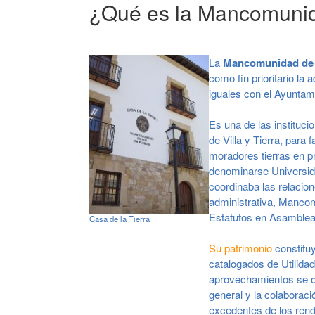
¿Qué es la Mancomunid
La
Mancomunidad de l
como fin prioritario la
iguales con el Ayuntam
Es una de las instituc
de Villa y Tierra, para
moradores tierras en p
denominarse Universida
coordinaba las relacio
administrativa, Manco
Estatutos en Asamblea
Casa de la Tierra
Su patrimonio
constituy
catalogados de Utilida
aprovechamientos se ob
general y la colaboraci
excedentes de los rend