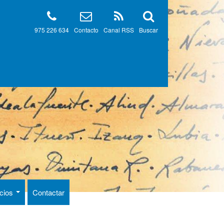
975 226 634
Contacto
Canal RSS
Buscar
ncios
Contactar