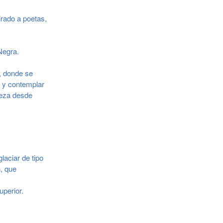
irado a poetas,
Negra.
, donde se
e y contemplar
leza desde
laciar de tipo
n, que
perior.