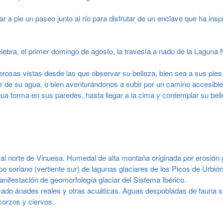
a pie un paseo junto al río para disfrutar de un enclave que ha insp
lebra, el primer domingo de agosto, la travesía a nado de la Laguna 
osas vistas desde las que observar su belleza, bien sea a sus pies
lor de su agua, o bien aventurándonos a subir por un camino accesibl
ua forma en sus paredes, hasta llegar a la cima y contemplar su bel
al norte de Vinuesa. Humedal de alta montaña originada por erosión g
po soriano (vertiente sur) de lagunas glaciares de los Picos de Urbió
anifestación de geomorfología glaciar del Sistema Ibérico.
ado ánades reales y otras acuáticas. Aguas despobladas de fauna su
corzos y ciervos.