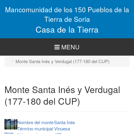
Pasar
Mancomunidad de los 150 Pueblos de la
al
contenido
Tierra de Soria
principal
Casa de la Tierra
MENU
Monte Santa Inés y Verdugal (177-180 del CUP)
Monte Santa Inés y Verdugal
(177-180 del CUP)
Nombre del monte
Santa Inés
Término municipal
Vinuesa
Monte