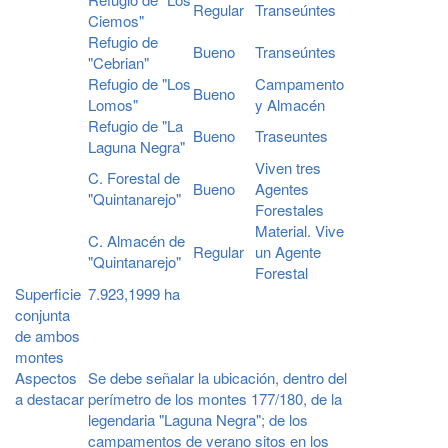
Regular
Transeúntes
Ciemos"
Refugio de
Bueno
Transeúntes
"Cebrian"
Refugio de "Los
Campamento
Bueno
Lomos"
y Almacén
Refugio de "La
Bueno
Traseuntes
Laguna Negra"
Viven tres
C. Forestal de
Bueno
Agentes
"Quintanarejo"
Forestales
Material. Vive
C. Almacén de
Regular
un Agente
"Quintanarejo"
Forestal
Superficie
7.923,1999 ha
conjunta
de ambos
montes
Aspectos
Se debe señalar la ubicación, dentro del
a destacar
perímetro de los montes 177/180, de la
legendaria "Laguna Negra"; de los
campamentos de verano sitos en los