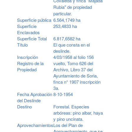
Covaleda y finca "Majada
Rubia" de propiedad
particular.
Superficie pública
6.564,1749 ha
Superficie
253,4833 ha
Enclavados
Superficie Total
6.817,6582 ha
Título
El que consta en el
deslinde.
Inscripción
4/03/1958 al folio 156
Registro de la
vuelto, Tomo 626 del
Propiedad
Archivo, Libro 37 del
Ayuntamiento de Soria,
finca n° 1907 inscripción
3a.
Fecha Aprobación
8-10-1954
del Deslinde
Destino
Forestal. Especies
arbóreas: pino albar, haya
y pino uncinata.
Aprovechamientos
Los del Plan de
Aprovechamiento, que se