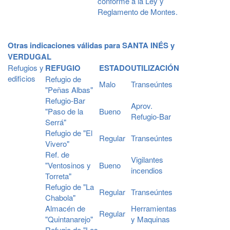
conforme a la Ley y
Reglamento de Montes.
Otras indicaciones válidas para SANTA INÉS y
VERDUGAL
Refugios y
REFUGIO
ESTADO
UTILIZACIÓN
edificios
Refugio de
Malo
Transeúntes
"Peñas Albas"
Refugio-Bar
Aprov.
"Paso de la
Bueno
Refugio-Bar
Serrá"
Refugio de "El
Regular
Transeúntes
Vivero"
Ref. de
Vigilantes
"Ventosinos y
Bueno
incendios
Torreta"
Refugio de "La
Regular
Transeúntes
Chabola"
Almacén de
Herramientas
Regular
"Quintanarejo"
y Maquinas
Refugio de "Los