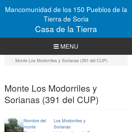
Pasar
Mancomunidad de los 150 Pueblos de la
al
contenido
Tierra de Soria
principal
Casa de la Tierra
MENU
Monte Los Modorriles y Sorianas (391 del CUP)
Monte Los Modorriles y
Sorianas (391 del CUP)
Nombre del
Los Modorriles y
monte
Sorianas