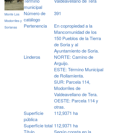
Término
Valdeavellano de Tera
municipal
Número de
391
Monte Los
catálogo
Modorriles y
Pertenencia
En copropiedad a la
Sorianas
Mancomunidad de los
150 Pueblos de la Tierra
de Soria y al
Ayuntamiento de Soria.
Linderos
NORTE: Camino de
Arguijo.
ESTE: Término Municipal
de Rollamienta.
SUR: Parcela 114,
Modorriles de
Valdeavellano de Tera.
OESTE: Parcela 114 y
otras.
Superficie
112,9371 ha
pública
Superficie total
112,9371 ha
Título
Según consta en la