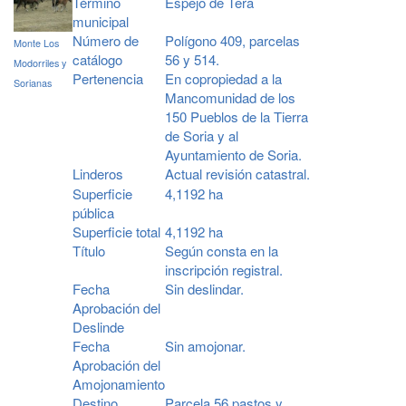
Término
Espejo de Tera
municipal
Número de
Polígono 409, parcelas
Monte Los
catálogo
56 y 514.
Modorriles y
Pertenencia
En copropiedad a la
Sorianas
Mancomunidad de los
150 Pueblos de la Tierra
de Soria y al
Ayuntamiento de Soria.
Linderos
Actual revisión catastral.
Superficie
4,1192 ha
pública
Superficie total
4,1192 ha
Título
Según consta en la
inscripción registral.
Fecha
Sin deslindar.
Aprobación del
Deslinde
Fecha
Sin amojonar.
Aprobación del
Amojonamiento
Destino
Parcela 56 pastos y