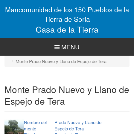
Pasar
Mancomunidad de los 150 Pueblos de la
al
contenido
Tierra de Soria
principal
Casa de la Tierra
MENU
Monte Prado Nuevo y Llano de Espejo de Tera
Monte Prado Nuevo y Llano de
Espejo de Tera
Nombre del
Prado Nuevo y Llano de
monte
Espejo de Tera