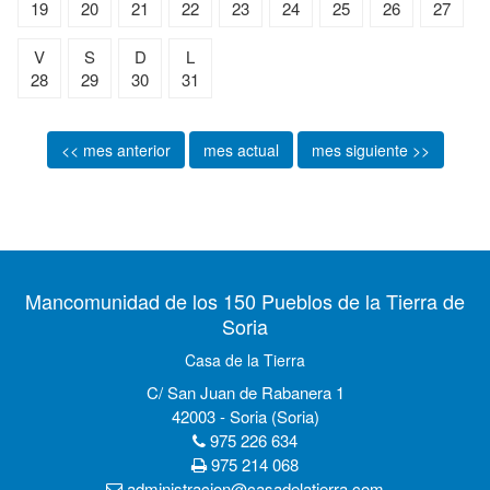
19
20
21
22
23
24
25
26
27
V
S
D
L
28
29
30
31
<< mes anterior
mes actual
mes siguiente >>
Mancomunidad de los 150 Pueblos de la Tierra de
Soria
Casa de la Tierra
C/ San Juan de Rabanera 1
42003 - Soria (Soria)
975 226 634
975 214 068
administracion@casadelatierra.com