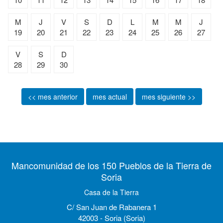
M
J
V
S
D
L
M
M
J
19
20
21
22
23
24
25
26
27
V
S
D
28
29
30
<< mes anterior
mes actual
mes siguiente >>
Mancomunidad de los 150 Pueblos de la Tierra de
Soria
Casa de la Tierra
C/ San Juan de Rabanera 1
42003 - Soria (Soria)