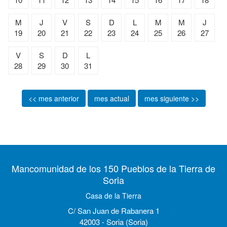
M
J
V
S
D
L
M
M
J
19
20
21
22
23
24
25
26
27
V
S
D
L
28
29
30
31
<< mes anterior
mes actual
mes siguiente >>
Mancomunidad de los 150 Pueblos de la Tierra de
Soria
Casa de la Tierra
C/ San Juan de Rabanera 1
42003 - Soria (Soria)